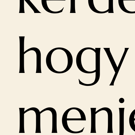
hogy
menj