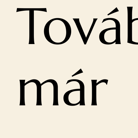
Tová
már