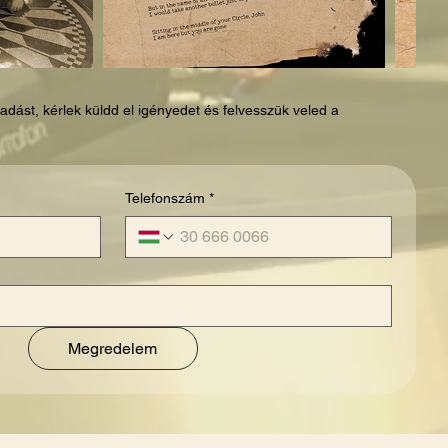
adást, kérlek küldd el igényedet és felvesszük veled a
Telefonszám
*
Megredelem