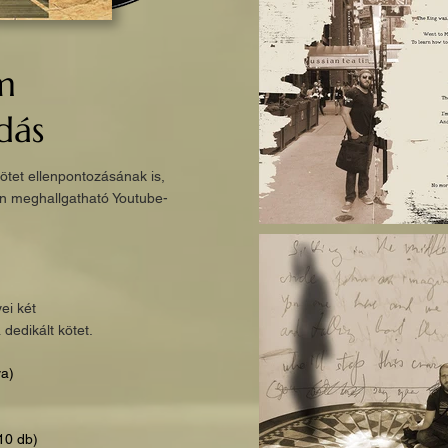
m
dás
ötet ellenpontozásának is,
an meghallgatható Youtube-
ei két
 dedikált kötet.
va)
10 db)