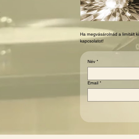
t
Ha megvásárolnád a limitált ki
kapcsolatot!
Név
*
Email
*