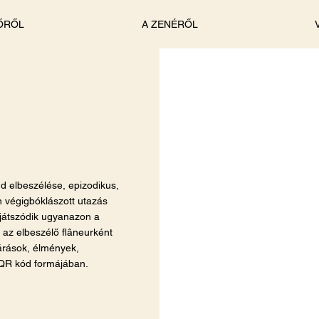
ŐRŐL
A ZENÉRŐL
d elbeszélése, epizodikus,
n végigbóklászott utazás
 játszódik ugyanazon a
, az elbeszélő flâneurként
árások, élmények,
 QR kód formájában.