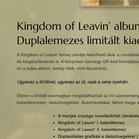
Kingdom of Leavin’ albu
Duplalemezes limitált kia
A Kingdom of Leavin’ lemez zenéje tekinthető akár a novellásk
de kiegészítésének is. A könyvben tizenegy QR kód formájáb
on a teljes album, amely több, mint illusztráció.
Ugyanaz a történet, ugyanaz az út, csak a zene nyelvén.
Ebben a limitált csomagban megtalálhatóak az író szerzemény
bakelitlemezen, dalszövegekkel, illusztrációkkal, illetve maga a
A menjek országa novelláskötet (dedikál
Kingdom of Leavin' I. bakelitlemez
Kingdom of Leavin' II. bakelitlemez
Duplaoldalas grafikák a dalszövegekkel (